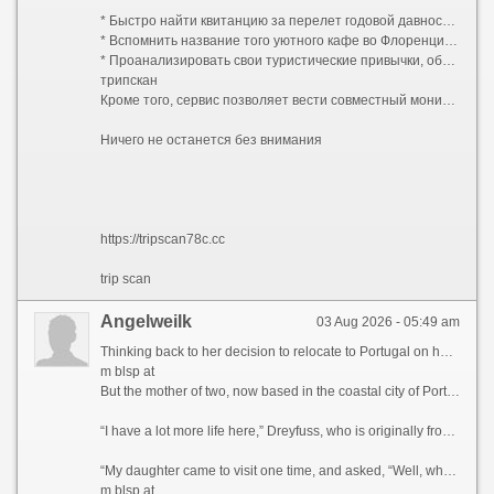
* Быстро найти квитанцию за перелет годовой давности для оформления налогового вычета или отчета о командировке.
* Вспомнить название того уютного кафе во Флоренции или точный адрес квартиры в Батуми, куда хочется вернуться.
* Проанализировать свои туристические привычки, общую сумму трат на путешествия и посещенные страны.
трипскан
Кроме того, сервис позволяет вести совместный мониторинг. Планируете семейный отдых или поездку с друзьями? Предоставьте доступ к маршруту попутчикам. Теперь каждый участник группы видит актуальное расписание, знает, где хранятся общие документы, и получает важные уведомления одновременно с вами.
Ничего не останется без внимания
https://tripscan78c.cc
trip scan
Angelweilk
03 Aug 2026 - 05:49 am
Thinking back to her decision to relocate to Portugal on her own five years ago, Paula Dreyfuss jokes that many people questioned her state of mind, as she’d never even visited the European country before.
m blsp at
But the mother of two, now based in the coastal city of Porto, famous for its Port wine and spectacular bridges, has no regrets today, as her life is much richer in many ways.
“I have a lot more life here,” Dreyfuss, who is originally from Texas, tells CNN Travel, before blissfully describing her frequent trips to local museums, movie theaters, and pop-up wineries in the Douro Valley, a UNESCO World Heritage region in northern Portugal.
“My daughter came to visit one time, and asked, “Well, what do you guys do all day?” she recalls. “And my friend holds up a glass of Champagne and goes, “You’re looking at it.”
m.blsp.at