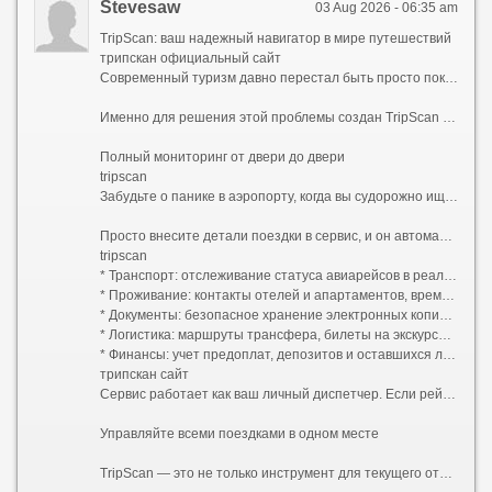
Stevesaw
03 Aug 2026 - 06:35 am
TripScan: ваш надежный навигатор в мире путешествий
трипскан официальный сайт
Современный туризм давно перестал быть просто покупкой билетов и бронированием отеля. Сегодняшняя поездка — это сложный механизм, состоящий из десятков деталей: трансферы из аэропортов, регистрация на рейсы, подтверждение броней, страховые полисы, стыковки междугородних автобусов, адреса квартир посуточной аренды и списки мест, которые обязательно нужно увидеть. Удержать всю эту информацию в голове невозможно, а хранить ее разрозненными файлами в почте и заметках — значит постоянно рисковать что-то упустить.
Именно для решения этой проблемы создан TripScan — сервис мониторинга поездок и путешествий, который берет под контроль каждый этап вашего пути.
Полный мониторинг от двери до двери
tripscan
Забудьте о панике в аэропорту, когда вы судорожно ищете номер терминала, или о неловких поисках распечатанного подтверждения бронирования в тесном холле гостиницы. TripScan собирает все данные о вашем путешествии в единую цифровую экосистему.
Просто внесите детали поездки в сервис, и он автоматически выстроит хронологию событий:
tripscan
* Транспорт: отслеживание статуса авиарейсов в реальном времени с мгновенными уведомлениями об изменениях, информация о выходе на посадку, номерах поездов и автобусов.
* Проживание: контакты отелей и апартаментов, время заезда и выезда, условия отмены, ваучеры и коды бронирования.
* Документы: безопасное хранение электронных копий паспортов, виз, страховок (включая экстренные телефоны ассистансов) и водительских удостоверений.
* Логистика: маршруты трансфера, билеты на экскурсии, запланированные встречи и аренда автомобилей.
* Финансы: учет предоплат, депозитов и оставшихся лимитов по бюджету поездки.
трипскан сайт
Сервис работает как ваш личный диспетчер. Если рейс задерживается, TripScan тут же оповестит вас и предложит скорректировать время подачи такси или предупредить отель о позднем заезде. Вы больше не зависите от нестабильного интернета в роуминге в поиске нужных писем — вся критически важная информация всегда доступна в приложении даже в офлайн-режиме.
Управляйте всеми поездками в одном месте
TripScan — это не только инструмент для текущего отпуска, но и удобный архив ваших приключений. В личном кабинете хранится история всех перемещений. Это невероятно удобно для решения практических задач: