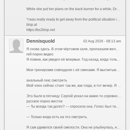
While she put her plans on the back burner for a while, Dreyfuss says that the Covid-19 pandemic in 2021 ultimately prompted her to finally leave the US permanently.
“I was really ready to get away from the political situation in the United States,” she admits.
blsp.at
https://bs2blsp.net
Dennisquold
02 Aug 2026 - 08:13 am
Я снова здесь. В этом чёртовом зале, пропахшем железом и чужим потом. Мои руки машинально тянут рукоятку тренажёра, мышцы ноют привычной болью, а мысли — мысли совсем не о спорте. Я смотрю на неё. Она сидит за стойкой ресепшена, перебирает бумаги, изредка поднимает глаза и улыбается входящим. Вежливо, дежурно. Но когда наши взгляды пересекаются, в её зрачках вспыхивает что-то совсем иное — тёмное, спрятанное под маской скучающей администраторши. Жена тренера. Катя.
гей порно видео
Я помню, как увидел её впервые. Год назад, когда только купил абонемент. Сергей, мой тренер, здоровенный мужик с бычьей шеей и вечно красным лицом, орал на меня за неправильную технику приседа. Она подошла, подала ему бутылку воды, мельком глянула на меня — и ушла. Ничего особенного. Обычная женщина, фигуристая, с тяжёлой грудью, которую она прятала под бесформенными футболками, с длинными тёмными волосами. Но было в ней что-то такое... Приручённое. Так дикий зверь, посаженный в клетку, сохраняет грацию движений, но теряет блеск в глазах. Она была красива той красотой, которую уже не замечает муж. Я стал замечать.
Мои тренировки совпадали с её сменами. Я высчитывал дни, когда она будет за стойкой. Сергей, ничего не подозревая, продолжал орать на меня, хлопать по плечу своей лапищей, рассказывать про «базу» и «сушку», а я думал только о том, как она поправляет волосы, как облизывает губы, когда задумывается, как наклоняется над стойкой, открывая взгляду ложбинку груди. Я представлял, какая она там, под одеждой. Представлял её запах. Не дезодорант и духи, а её, настоящий, — той женщины, которая спит с Сергеем, но не любит его. Я был уверен, что не любит. По тому, как она отстранялась, когда он мимоходом хлопал её по заднице. По тому, как она вздрагивала, когда он повышал голос.
анальный секс смотреть
Мой член сейчас стоит так же, как тогда, в тот вечер. Я сижу на скамье для жима, а перед глазами — не чёртово железо, а тот момент, когда всё началось.
Это было в пятницу. Сергей уехал на какие-то соревнования в область — то ли судить, то ли выступать, я так и не понял. Зал закрывался рано. Я задержался, доделывал подход, когда услышал её шаги. Она подошла, облокотилась на тренажёр рядом.
русское порно жесток
— Ты всегда так долго? — спросила она. Голос был тихий, без обычной дежурной бодрости.
— Только когда есть на что смотреть.
Я сам удивился своей смелости. Она не улыбнулась, не отвела глаза. Просто смотрела на меня так, словно что-то решала. В воздухе между нами повисло напряжение. Я чувствовал запах её тела — она была после душа, но сквозь гель для душа пробивался её собственный аромат.