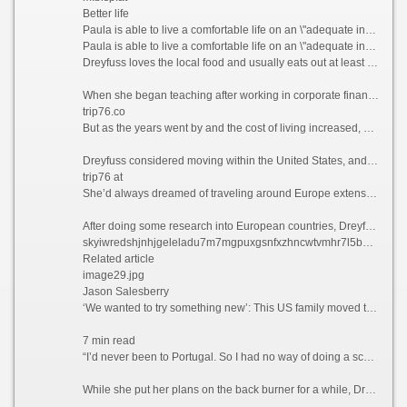
Better life
Paula is able to live a comfortable life on an \"adequate income\" in Portugal, which she feels wouldn\'t have been possible if she\'d stayed in California.
Paula is able to live a comfortable life on an \"adequate income\" in Portugal, which she feels wouldn\'t have been possible if she\'d stayed in California. Courtesy Paula Dreyfuss
Dreyfuss loves the local food and usually eats out at least three times a week, something she simply couldn’t have afforded to do when she was based in San Diego, California, where she lived and worked as a teacher previously.
When she began teaching after working in corporate finance for years, Dreyfuss thought she’d end up with a retirement income that would provide her with a comfortable lifestyle.
trip76.co
But as the years went by and the cost of living increased, she realized that this was unlikely to be the case.
Dreyfuss considered moving within the United States, and recalls driving up to Seattle and “stopping at a bunch of places,” but says she couldn’t find anywhere affordable enough to tempt her away.
trip76 at
She’d always dreamed of traveling around Europe extensively, but Dreyfuss knew that this would likely never happen if she stayed where she was. So what better way to explore the continent than actually moving there?
After doing some research into European countries, Dreyfuss found that the only visa that she qualified for at the time was the Portugal D7 visa, which allows non-EU nationals with a stable passive income to reside in the country.
skyiwredshjnhjgeleladu7m7mgpuxgsnfxzhncwtvmhr7l5bniutayd onion
Related article
image29.jpg
Jason Salesberry
‘We wanted to try something new’: This US family moved to Italy sight unseen nine years ago and never looked back
7 min read
“I’d never been to Portugal. So I had no way of doing a scouting trip or anything,” she says. “I thought, ‘I’m going to go over there. And If I don’t like Portugal, then I’ll move to Spain or France.’”
While she put her plans on the back burner for a while, Dreyfuss says that the Covid-19 pandemic in 2021 ultimately prompted her to finally leave the US permanently.