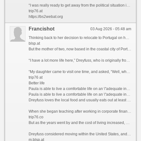
“I was really ready to get away from the political situation in the United States,” she admits.
trip76.at
https://bs2webat.org
Francishot
03 Aug 2026 - 05:48 am
Thinking back to her decision to relocate to Portugal on her own five years ago, Paula Dreyfuss jokes that many people questioned her state of mind, as she’d never even visited the European country before.
blsp.at
But the mother of two, now based in the coastal city of Porto, famous for its Port wine and spectacular bridges, has no regrets today, as her life is much richer in many ways.
“I have a lot more life here,” Dreyfuss, who is originally from Texas, tells CNN Travel, before blissfully describing her frequent trips to local museums, movie theaters, and pop-up wineries in the Douro Valley, a UNESCO World Heritage region in northern Portugal.
“My daughter came to visit one time, and asked, “Well, what do you guys do all day?” she recalls. “And my friend holds up a glass of Champagne and goes, “You’re looking at it.”
trip76 at
Better life
Paula is able to live a comfortable life on an \"adequate income\" in Portugal, which she feels wouldn\'t have been possible if she\'d stayed in California.
Paula is able to live a comfortable life on an \"adequate income\" in Portugal, which she feels wouldn\'t have been possible if she\'d stayed in California. Courtesy Paula Dreyfuss
Dreyfuss loves the local food and usually eats out at least three times a week, something she simply couldn’t have afforded to do when she was based in San Diego, California, where she lived and worked as a teacher previously.
When she began teaching after working in corporate finance for years, Dreyfuss thought she’d end up with a retirement income that would provide her with a comfortable lifestyle.
trip76.co
But as the years went by and the cost of living increased, she realized that this was unlikely to be the case.
Dreyfuss considered moving within the United States, and recalls driving up to Seattle and “stopping at a bunch of places,” but says she couldn’t find anywhere affordable enough to tempt her away.
m.blsp.at