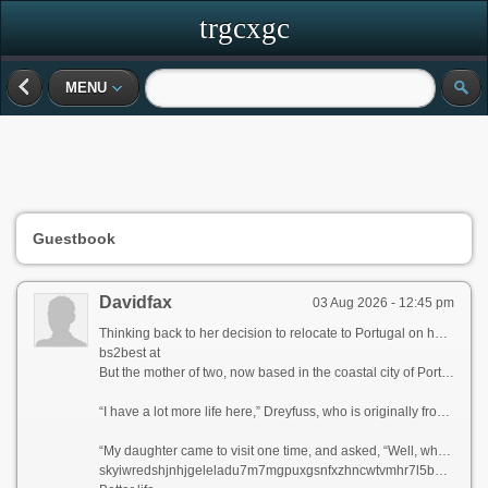
trgcxgc
MENU
Guestbook
Davidfax
03 Aug 2026 - 12:45 pm
Thinking back to her decision to relocate to Portugal on her own five years ago, Paula Dreyfuss jokes that many people questioned her state of mind, as she’d never even visited the European country before.
bs2best at
But the mother of two, now based in the coastal city of Porto, famous for its Port wine and spectacular bridges, has no regrets today, as her life is much richer in many ways.
“I have a lot more life here,” Dreyfuss, who is originally from Texas, tells CNN Travel, before blissfully describing her frequent trips to local museums, movie theaters, and pop-up wineries in the Douro Valley, a UNESCO World Heritage region in northern Portugal.
“My daughter came to visit one time, and asked, “Well, what do you guys do all day?” she recalls. “And my friend holds up a glass of Champagne and goes, “You’re looking at it.”
skyiwredshjnhjgeleladu7m7mgpuxgsnfxzhncwtvmhr7l5bniutayd onion