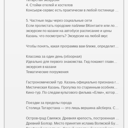
татарстан экскурсии
4. Стойки отелей и хостелов
Консьерж-сервис есть практически в любой гостинице в центре. Удобство заключается в том, что вам никуда не нужно идти — достаточно спуститься на ресепшен. Минус — выбор обычно ограничен 2–3 стандартными маршрутами, а цена может быть выше из-за комиссии отеля.
5. Частные гиды через социальные сети
Если пролистать городские паблики ВКонтакте или локальные Telegram-каналы, можно найти предложения напрямую от жителей. Этот путь позволяет договориться об индивидуальном графике и нестандартной программе, но требует осторожности: всегда просите предоплату только через безопасную сделку площадки.
экскурсии по казани на автобусе расписание и цены
Казань: что посмотреть? Экскурсии на любой вкус
Чтобы понять, какая программа вам ближе, определитесь с форматом. Вот самые популярные направления, отвечающие на запрос «интересные экскурсии по Казани»:
Классика за один день (обзорная)
Идеально для первого знакомства. Гид покажет главные символы города: Казанский Кремль с падающей башней Сююмбике и мечетью Кул-Шариф, пешеходную улицу Баумана, Старо-Татарскую слободу с ее расписными деревянными домами, озеро Кабан и театр имени Камала. Обычно такие туры включают дегустацию местного чая с чак-чаком.
экскурсия в казани
Тематические погружения
Гастрономический тур. Казань официально признана гастрономической столицей России. На такой экскурсии вас проведут по лучшим заведениям национальной кухни, научат отличать эчпочмак от перемяча и расскажут секреты приготовления идеального кыстыбыя.
Мистическая Казань. Прогулка по старинным особнякам с привидениями, купеческим усадьбам и местам силы. Вам расскажут о татарских духах (шурале и убыр), подземных ходах под Кремлем и проклятиях древних ханов.
Кино-тур. По следам культового фильма «Елки», который снимали в Иннополисе и Свияжске, или других картин, запечатлевших виды столицы Татарстана.
Поездки за пределы города
Столица Татарстана — это лишь вершина айсберга. Самые впечатляющие впечатления ждут за городской чертой:
Остров-град Свияжск. Древняя крепость, построенная войском Ивана Грозного за четыре недели. Сегодня это музей-заповедник с потрясающими фресками Успенского собора, входящего в список наследия ЮНЕСКО.
Древний Болгар. Место принятия ислама Волжской Булгарией. Величественные руины, Белая мечеть, напоминающая индийский Тадж-Махал, и Музей болгарской цивилизации.