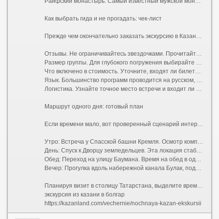
Раифский монастырь. Самый известный мужской монастырь республики, расположенный в живописном лесу на берегу Раифского озера. Сюда едут ради умиротворяющей атмосферы и местной святыни — Грузинской иконы Божией Матери.
Как выбрать гида и не прогадать: чек-лист
Прежде чем окончательно заказать экскурсию в Казани, проверьте несколько моментов:
Отзывы. Не ограничивайтесь звездочками. Прочитайте последние комментарии, обращая внимание на то, насколько живым был рассказ гида и соблюдался ли тайминг.
Размер группы. Для глубокого погружения выбирайте мини-группы до 8 человек или индивидуальные туры. В больших автобусах на 40 мест часто плохо слышно аудиогид.
Что включено в стоимость. Уточните, входят ли билеты в музеи (например, в Башню Сююмбике или Благовещенский собор), дегустации и транспортные расходы.
Язык. Большинство программ проводится на русском, но в ТИЦ и крупных агентствах легко найти англоязычных или даже франкоговорящих специалистов.
Логистика. Узнайте точное место встречи и входит ли трансфер от вашего отеля в цену.
Маршрут одного дня: готовый план
Если времени мало, вот проверенный сценарий интересной пешей экскурсии:
Утро: Встреча у Спасской башни Кремля. Осмотр комплекса изнутри (мечеть Кул-Шариф, пушечный двор).
День: Спуск к Дворцу земледельцев. Эта локация стабильно попадает в подборки «казань что посмотреть экскурсии» благодаря своей монументальной архитектуре, напоминающей Хофбург в Вене.
Обед: Переход на улицу Баумана. Время на обед в одном из национальных кафе.
Вечер: Прогулка вдоль набережной канала Булак, подъем на смотровую площадку центра семьи «Казан» (в форме гигантского котла) и завершение дня в Старо-Татарской слободе с чашкой травяного чая.
Планируя визит в столицу Татарстана, выделите время на изучение не только парадных фасадов, но и тихих дворов. Именно там скрывается настоящая душа города, которую так любят показывать местные краеведы. Забронируйте свой идеальный маршрут, чтобы поездка оставила только теплые воспоминания.
экскурсия из казани в болгар
https://kazanland.com/vechernie/nochnaya-kazan-ekskursii