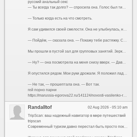
русский анальный секс
— Ты всегда так долго? — спросила она. Голос был тихий, без обычной дежурной бодрости.
— Только когда есть на что смотреть.
Я сам удивился своей смелости. Она не улыбнулась, не отвела глаза. Просто смотрела на меня так, словно что-то решала. В воздухе между нами повисло напряжение. Я чувствовал запах её тела — она была после душа, но сквозь гель для душа пробивался её собственный аромат.
— Пойдём, — сказала она. — Покажу тебе растяжку. Сергей говорил, у тебя с этим проблемы.
Мы прошли в пустой зал для групповых занятий. Зеркала во всю стену. Маты на полу. Она закрыла дверь на щеколду — просто, буднично, словно делала это сто раз. Я стоял как дурак, не зная, куда девать руки. А она села на мат, развела ноги в шпагат — легко, профессионально, как умеют только гимнастки и танцовщицы. Футболка натянулась на груди, обрисовав соски. Она была без лифчика.
— Ну? — она посмотрела на меня снизу вверх. — Давай. Тянись.
Я опустился рядом. Мои руки дрожали. Я положил ладони ей на плечи, нажал — она подалась вперёд, и её дыхание коснулось моего лица.
— Не так, — прошептала она. — Вот так.
гей порно парни
https://marussia-egorova22.ru/141124/novosti-vasilenko-roman-poslednie-novosti/
Randalltof
02 Aug 2026 - 05:10 am
TripScan: ваш надежный навигатор в мире путешествий
tripscan
Современный туризм давно перестал быть просто покупкой билетов и бронированием отеля. Сегодняшняя поездка — это сложный механизм, состоящий из десятков деталей: трансферы из аэропортов, регистрация на рейсы, подтверждение броней, страховые полисы, стыковки междугородних автобусов, адреса квартир посуточной аренды и списки мест, которые обязательно нужно увидеть. Удержать всю эту информацию в голове невозможно, а хранить ее разрозненными файлами в почте и заметках — значит постоянно рисковать что-то упустить.