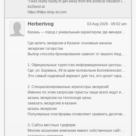
“I was really ready to get away from the political situation in the United States,” she admits.
bs2best at
https://https-blsp-at.com
Herbertvog
03 Aug 2026 - 09:02 am
Казань — город с уникальным характером, где минареты мечетей соседствуют с золотыми куполами православных храмов, а древние легенды органично вплетаются в ритм современного мегаполиса. Чтобы увидеть столицу Татарстана во всем ее многообразии и не упустить важные детали, стоит довериться профессионалам. Ниже мы разберем, где купить экскурсии в Казани, как правильно их выбрать и какие маршруты считаются самыми захватывающими.
Где купить экскурсии в Казани: основные каналы
экскурсии татарстан
Выбор способа бронирования зависит от вашего бюджета, стиля путешествия и желания общаться с местными жителями.
1. Официальные туристско-информационные центры (ТИЦ)
Где: ул. Баумана, 49 (в арке колокольни Богоявленского собора) и в аэропорту «Казань».
Это самый надежный вариант для тех, кто ценит гарантированное качество. Здесь можно бесплатно взять карту города, получить консультацию и сразу же оплатить сертифицированные туры. Цены здесь фиксированные, без скрытых комиссий.
2. Специализированные агрегаторы экскурсий
Именно по этим запросам туристы чаще всего ищут информацию в сети:
казань экскурсии на теплоходе цены
заказать экскурсию в казани
казань экскурсии
Популярные платформы позволяют сравнить десятки предложений от частных гидов и агентств. Вы можете прочитать реальные отзывы, посмотреть фотографии маршрутов и забронировать место онлайн за пару минут. Это идеальный способ найти бюджетные групповые прогулки или уникальные авторские программы.
3. Сайты местных турфирм
Многие казанские компании имеют собственные сайты с удобным календарем бронирования. Если вы хотите заказать экскурсию по Казани заранее, еще до приезда в город, этот способ подойдет лучше всего. Часто при раннем бронировании на сайте предоставляются скидки.