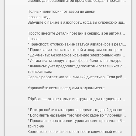
Именно для решения этой проблемы создан TripScan — сервис мониторинга поездок и путешествий, который берет под контроль каждый этап вашего пути.
Полный мониторинг от двери до двери
tripscan вход
Забудьте о панике в аэропорту, когда вы судорожно ищете номер терминала, или о неловких поисках распечатанного подтверждения бронирования в тесном холле гостиницы. TripScan собирает все данные о вашем путешествии в единую цифровую экосистему.
Просто внесите детали поездки в сервис, и он автоматически выстроит хронологию событий:
tripscan
* Транспорт: отслеживание статуса авиарейсов в реальном времени с мгновенными уведомлениями об изменениях, информация о выходе на посадку, номерах поездов и автобусов.
* Проживание: контакты отелей и апартаментов, время заезда и выезда, условия отмены, ваучеры и коды бронирования.
* Документы: безопасное хранение электронных копий паспортов, виз, страховок (включая экстренные телефоны ассистансов) и водительских удостоверений.
* Логистика: маршруты трансфера, билеты на экскурсии, запланированные встречи и аренда автомобилей.
* Финансы: учет предоплат, депозитов и оставшихся лимитов по бюджету поездки.
трипскан вход
Сервис работает как ваш личный диспетчер. Если рейс задерживается, TripScan тут же оповестит вас и предложит скорректировать время подачи такси или предупредить отель о позднем заезде. Вы больше не зависите от нестабильного интернета в роуминге в поиске нужных писем — вся критически важная информация всегда доступна в приложении даже в офлайн-режиме.
Управляйте всеми поездками в одном месте
TripScan — это не только инструмент для текущего отпуска, но и удобный архив ваших приключений. В личном кабинете хранится история всех перемещений. Это невероятно удобно для решения практических задач:
* Быстро найти квитанцию за перелет годовой давности для оформления налогового вычета или отчета о командировке.
* Вспомнить название того уютного кафе во Флоренции или точный адрес квартиры в Батуми, куда хочется вернуться.
* Проанализировать свои туристические привычки, общую сумму трат на путешествия и посещенные страны.
трип скан
Кроме того, сервис позволяет вести совместный мониторинг. Планируете семейный отдых или поездку с друзьями? Предоставьте доступ к маршруту попутчикам. Теперь каждый участник группы видит актуальное расписание, знает, где хранятся общие документы, и получает важные уведомления одновременно с вами.