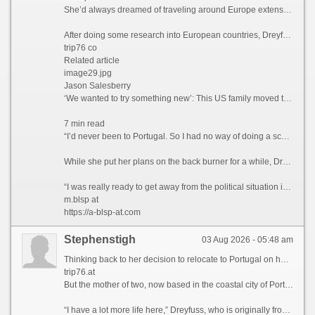
She’d always dreamed of traveling around Europe extensively, but Dreyfuss knew that this would likely never happen if she stayed where she was. So what better way to explore the continent than actually moving there?
After doing some research into European countries, Dreyfuss found that the only visa that she qualified for at the time was the Portugal D7 visa, which allows non-EU nationals with a stable passive income to reside in the country.
trip76 co
Related article
image29.jpg
Jason Salesberry
‘We wanted to try something new’: This US family moved to Italy sight unseen nine years ago and never looked back
7 min read
“I’d never been to Portugal. So I had no way of doing a scouting trip or anything,” she says. “I thought, ‘I’m going to go over there. And If I don’t like Portugal, then I’ll move to Spain or France.’”
While she put her plans on the back burner for a while, Dreyfuss says that the Covid-19 pandemic in 2021 ultimately prompted her to finally leave the US permanently.
“I was really ready to get away from the political situation in the United States,” she admits.
m.blsp at
https://a-blsp-at.com
Stephenstigh
03 Aug 2026 - 05:48 am
Thinking back to her decision to relocate to Portugal on her own five years ago, Paula Dreyfuss jokes that many people questioned her state of mind, as she’d never even visited the European country before.
trip76.at
But the mother of two, now based in the coastal city of Porto, famous for its Port wine and spectacular bridges, has no regrets today, as her life is much richer in many ways.
“I have a lot more life here,” Dreyfuss, who is originally from Texas, tells CNN Travel, before blissfully describing her frequent trips to local museums, movie theaters, and pop-up wineries in the Douro Valley, a UNESCO World Heritage region in northern Portugal.