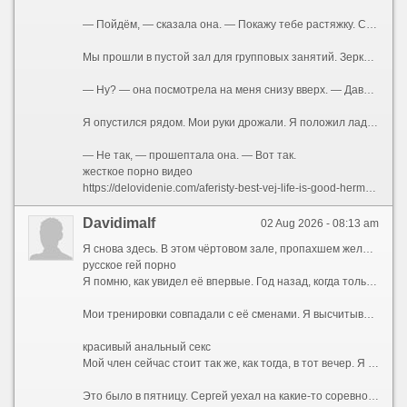
— Пойдём, — сказала она. — Покажу тебе растяжку. Сергей говорил, у тебя с этим проблемы.
Мы прошли в пустой зал для групповых занятий. Зеркала во всю стену. Маты на полу. Она закрыла дверь на щеколду — просто, буднично, словно делала это сто раз. Я стоял как дурак, не зная, куда девать руки. А она села на мат, развела ноги в шпагат — легко, профессионально, как умеют только гимнастки и танцовщицы. Футболка натянулась на груди, обрисовав соски. Она была без лифчика.
— Ну? — она посмотрела на меня снизу вверх. — Давай. Тянись.
Я опустился рядом. Мои руки дрожали. Я положил ладони ей на плечи, нажал — она подалась вперёд, и её дыхание коснулось моего лица.
— Не так, — прошептала она. — Вот так.
жесткое порно видео
https://delovidenie.com/aferisty-best-vej-life-is-good-hermes-management-ot-biznesmena-do-lidera-v-mlm-put-k-uspehu-anatolij-nalivan-lifeisgood/
Davidimalf
02 Aug 2026 - 08:13 am
Я снова здесь. В этом чёртовом зале, пропахшем железом и чужим потом. Мои руки машинально тянут рукоятку тренажёра, мышцы ноют привычной болью, а мысли — мысли совсем не о спорте. Я смотрю на неё. Она сидит за стойкой ресепшена, перебирает бумаги, изредка поднимает глаза и улыбается входящим. Вежливо, дежурно. Но когда наши взгляды пересекаются, в её зрачках вспыхивает что-то совсем иное — тёмное, спрятанное под маской скучающей администраторши. Жена тренера. Катя.
русское гей порно
Я помню, как увидел её впервые. Год назад, когда только купил абонемент. Сергей, мой тренер, здоровенный мужик с бычьей шеей и вечно красным лицом, орал на меня за неправильную технику приседа. Она подошла, подала ему бутылку воды, мельком глянула на меня — и ушла. Ничего особенного. Обычная женщина, фигуристая, с тяжёлой грудью, которую она прятала под бесформенными футболками, с длинными тёмными волосами. Но было в ней что-то такое... Приручённое. Так дикий зверь, посаженный в клетку, сохраняет грацию движений, но теряет блеск в глазах. Она была красива той красотой, которую уже не замечает муж. Я стал замечать.
Мои тренировки совпадали с её сменами. Я высчитывал дни, когда она будет за стойкой. Сергей, ничего не подозревая, продолжал орать на меня, хлопать по плечу своей лапищей, рассказывать про «базу» и «сушку», а я думал только о том, как она поправляет волосы, как облизывает губы, когда задумывается, как наклоняется над стойкой, открывая взгляду ложбинку груди. Я представлял, какая она там, под одеждой. Представлял её запах. Не дезодорант и духи, а её, настоящий, — той женщины, которая спит с Сергеем, но не любит его. Я был уверен, что не любит. По тому, как она отстранялась, когда он мимоходом хлопал её по заднице. По тому, как она вздрагивала, когда он повышал голос.
красивый анальный секс
Мой член сейчас стоит так же, как тогда, в тот вечер. Я сижу на скамье для жима, а перед глазами — не чёртово железо, а тот момент, когда всё началось.
Это было в пятницу. Сергей уехал на какие-то соревнования в область — то ли судить, то ли выступать, я так и не понял. Зал закрывался рано. Я задержался, доделывал подход, когда услышал её шаги. Она подошла, облокотилась на тренажёр рядом.