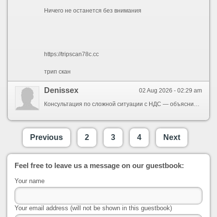
Ничего не останется без внимания
https://tripscan78c.cc
трип скан
Denissex
02 Aug 2026 - 02:29 am
Консультация по сложной ситуации с НДС — объяснили понятно, без лишних слов. Цена разумная когда вопрос стоит значительно дороже. Сэкономили на штрафах. настройка 1С
Previous
2
3
4
Next
Feel free to leave us a message on our guestbook:
Your name
Your email address (will not be shown in this guestbook)