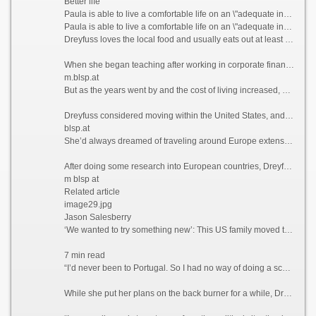
Better life
Paula is able to live a comfortable life on an \"adequate income\" in Portugal, which she feels wouldn\'t have been possible if she\'d stayed in California.
Paula is able to live a comfortable life on an \"adequate income\" in Portugal, which she feels wouldn\'t have been possible if she\'d stayed in California. Courtesy Paula Dreyfuss
Dreyfuss loves the local food and usually eats out at least three times a week, something she simply couldn’t have afforded to do when she was based in San Diego, California, where she lived and worked as a teacher previously.
When she began teaching after working in corporate finance for years, Dreyfuss thought she’d end up with a retirement income that would provide her with a comfortable lifestyle.
m.blsp.at
But as the years went by and the cost of living increased, she realized that this was unlikely to be the case.
Dreyfuss considered moving within the United States, and recalls driving up to Seattle and “stopping at a bunch of places,” but says she couldn’t find anywhere affordable enough to tempt her away.
blsp.at
She’d always dreamed of traveling around Europe extensively, but Dreyfuss knew that this would likely never happen if she stayed where she was. So what better way to explore the continent than actually moving there?
After doing some research into European countries, Dreyfuss found that the only visa that she qualified for at the time was the Portugal D7 visa, which allows non-EU nationals with a stable passive income to reside in the country.
m blsp at
Related article
image29.jpg
Jason Salesberry
‘We wanted to try something new’: This US family moved to Italy sight unseen nine years ago and never looked back
7 min read
“I’d never been to Portugal. So I had no way of doing a scouting trip or anything,” she says. “I thought, ‘I’m going to go over there. And If I don’t like Portugal, then I’ll move to Spain or France.’”
While she put her plans on the back burner for a while, Dreyfuss says that the Covid-19 pandemic in 2021 ultimately prompted her to finally leave the US permanently.