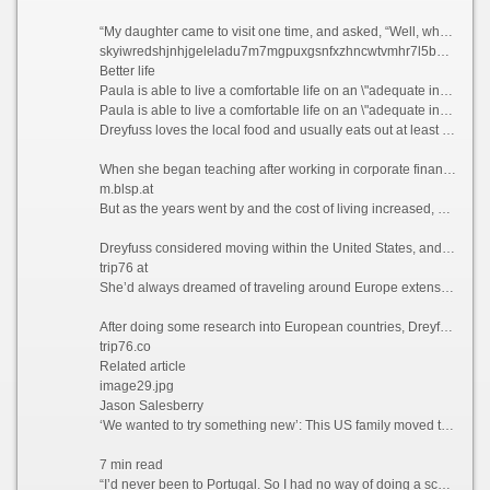
“My daughter came to visit one time, and asked, “Well, what do you guys do all day?” she recalls. “And my friend holds up a glass of Champagne and goes, “You’re looking at it.”
skyiwredshjnhjgeleladu7m7mgpuxgsnfxzhncwtvmhr7l5bniutayd.onion
Better life
Paula is able to live a comfortable life on an \"adequate income\" in Portugal, which she feels wouldn\'t have been possible if she\'d stayed in California.
Paula is able to live a comfortable life on an \"adequate income\" in Portugal, which she feels wouldn\'t have been possible if she\'d stayed in California. Courtesy Paula Dreyfuss
Dreyfuss loves the local food and usually eats out at least three times a week, something she simply couldn’t have afforded to do when she was based in San Diego, California, where she lived and worked as a teacher previously.
When she began teaching after working in corporate finance for years, Dreyfuss thought she’d end up with a retirement income that would provide her with a comfortable lifestyle.
m.blsp.at
But as the years went by and the cost of living increased, she realized that this was unlikely to be the case.
Dreyfuss considered moving within the United States, and recalls driving up to Seattle and “stopping at a bunch of places,” but says she couldn’t find anywhere affordable enough to tempt her away.
trip76 at
She’d always dreamed of traveling around Europe extensively, but Dreyfuss knew that this would likely never happen if she stayed where she was. So what better way to explore the continent than actually moving there?
After doing some research into European countries, Dreyfuss found that the only visa that she qualified for at the time was the Portugal D7 visa, which allows non-EU nationals with a stable passive income to reside in the country.
trip76.co
Related article
image29.jpg
Jason Salesberry
‘We wanted to try something new’: This US family moved to Italy sight unseen nine years ago and never looked back
7 min read
“I’d never been to Portugal. So I had no way of doing a scouting trip or anything,” she says. “I thought, ‘I’m going to go over there. And If I don’t like Portugal, then I’ll move to Spain or France.’”